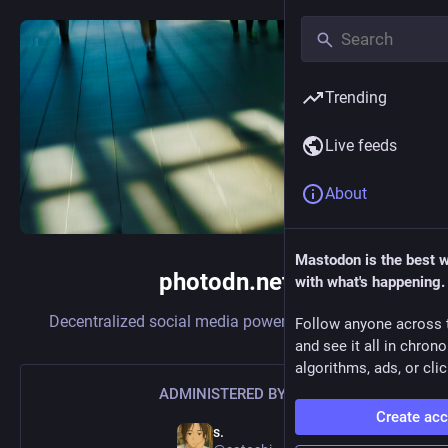
Trending
Live feeds
About
Mastodon is the best 
photodn.net
with what's happening.
Decentralized social media powered by
Mastodon
Follow anyone across 
and see it all in chron
algorithms, ads, or clic
ADMINISTERED BY:
Create ac
s.